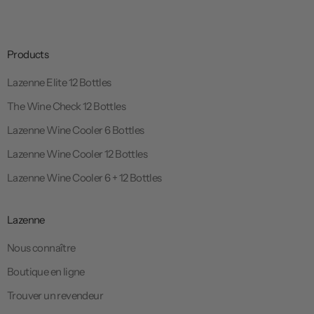
o
o
pour professionnel et amateurs
r
r
l
l
i
e
e
l
l
u
z
z
o
o
n
z
z
Products
g
o
o
i
Lazenne Elite 12 Bottles
s
a
c
The Wine Check 12 Bottles
l
o
c
Lazenne Wine Cooler 6 Bottles
n
a
Lazenne Wine Cooler 12 Bottles
t
r
a
Lazenne Wine Cooler 6 + 12 Bottles
r
t
e
o
l
Lazenne
l
o
Nous connaître
Boutique en ligne
Trouver un revendeur